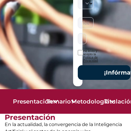
He leído y
acepto la
Política de
Privacidad
¡Infórma
Presentación
Temario
Metodología
Titulaci
Presentación
En la actualidad, la convergencia de la Inteligencia