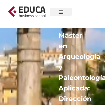
Máster
en
Arqueología
y
Paleontologí
Aplicada:
Dirección