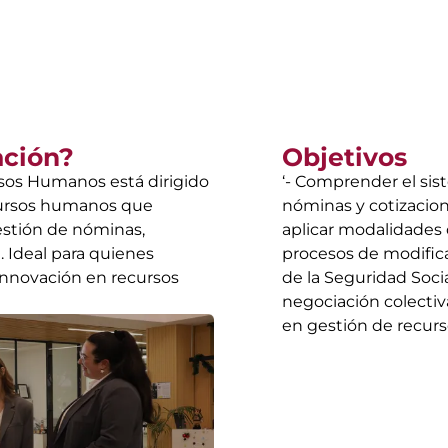
ación?
Objetivos
rsos Humanos está dirigido
‘- Comprender el sis
ecursos humanos que
nóminas y cotizacione
estión de nóminas,
aplicar modalidades d
 Ideal para quienes
procesos de modificac
 innovación en recursos
de la Seguridad Socia
negociación colectiv
en gestión de recur