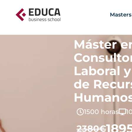
Masters
Máster e
Consulto
Laboral y
de Recur
Humano
1500 horas
1
189
2380€