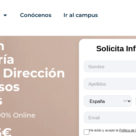
Conócenos
Ir al campus
n
Solicita I
ría
Todos
 Dirección
los
campos
sos
son
obligatorios.
s
00% Online
5€
He leído y acepto la
Política de