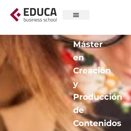
Máster
en
Creación
y
Producción
de
Contenidos