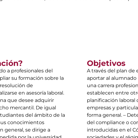
ación?
Objetivos
do a profesionales del
A través del plan de
liar su formación sobre la
aportar al alumnado 
 resolución de
una carrera profesion
izarse en asesoría laboral.
establecen entre otro
ona que desee adquirir
planificación laboral
cho mercantil. De igual
empresas y particular
estudiantes del ámbito de la
forma general. – Det
 sus conocimientos
del compliance o cont
n general, se dirige a
introducidas en el Có
xpedida por la universidad
sociedades y el régim