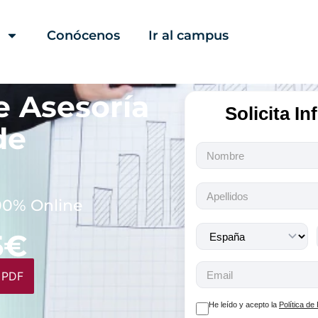
Conócenos
Ir al campus
e Asesoría
Solicita I
de
Todos
los
campos
son
00% Online
obligatorios.
5€
 PDF
He leído y acepto la
Política de