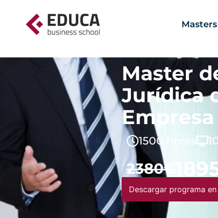
Masters
Master d
Jurídica 
Empresa
1500 horas
1
189
2380€
Descargar programa en