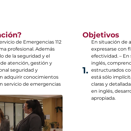
ación?
Objetivos
ervicio de Emergencias 112
En situación de a
rama profesional. Además
expresarse con fl
o de la seguridad y el
efectividad. – En
e atención, gestión y
inglés, comprend
1.
onal seguridad y
estructurados con
en adquirir conocimientos
está sólo implíci
un servicio de emergencias
claras y detallad
en inglés, desar
apropiada.