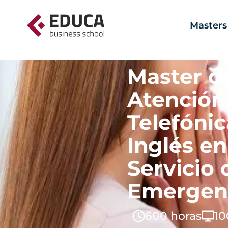
Masters
Master d
Atención
Telefónic
Inglés e
Servicio 
Emergenc
600 horas
10