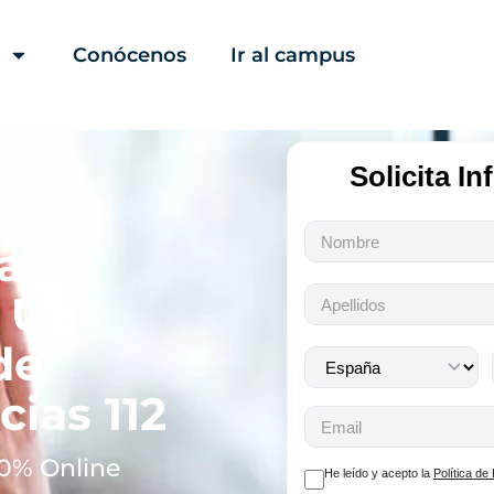
Conócenos
Ir al campus
e
Solicita I
Todos
a en
los
campos
n Un
son
obligatorios.
de
ias 112
0% Online
He leído y acepto la
Política de