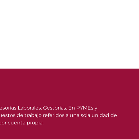
orías Laborales. Gestorías. En PYMEs y
stos de trabajo referidos a una sola unidad de
por cuenta propia.