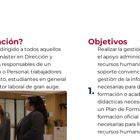
ación?
Objetivos
irigido a todos aquellos
Realizar la gesti
máster en Dirección y
el apoyo administ
a responsables de un
recursos humanos
o Personal, trabajadores
soporte convencio
o, estudiantes en general
gestión de la in
or laboral de gran auge.
necesarias para
1.
formación o acad
didácticas necesa
un Plan de Forma
formación oficia
necesarias para 
recursos humano