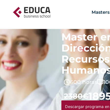
Masters
Master e
Direcció
Recursos
Humano
600 horas
10
189
2380€
Descargar programa en