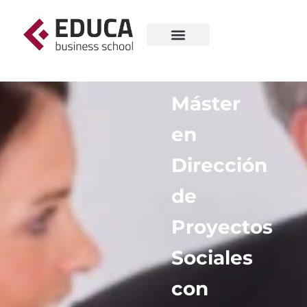
Máster
en
Dirección
de
Proyectos
Sociales
con