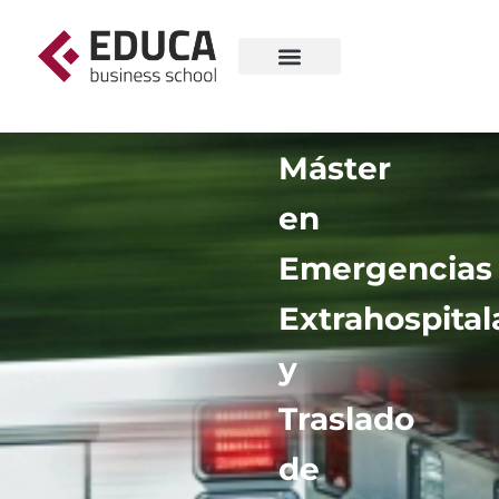
Máster
en
Emergencias
Extrahospital
y
Traslado
de