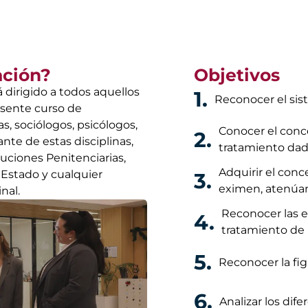
ación?
Objetivos
 dirigido a todos aquellos
1.
Reconocer el sis
esente curso de
as, sociólogos, psicólogos,
Conocer el conce
2.
nte de estas disciplinas,
tratamiento dado
tuciones Penitenciarias,
Adquirir el conc
Estado y cualquier
3.
eximen, atenúan
nal.
Reconocer las e
4.
tratamiento de 
5.
Reconocer la fig
6.
Analizar los dif