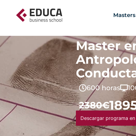
Masters
Master e
Antropol
Conducta
600 horas
10
189
2380€
Descargar programa en