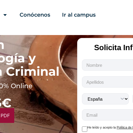
Conócenos
Ir al campus
n
Solicita I
ogía y
Todos
 Criminal
los
campos
son
0% Online
obligatorios.
5€
 PDF
He leído y acepto la
Política de