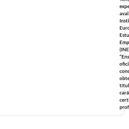
expe
aval
Inst
Eur
Estu
Empr
(IN
“En
ofic
cond
obt
títu
cará
cert
prof