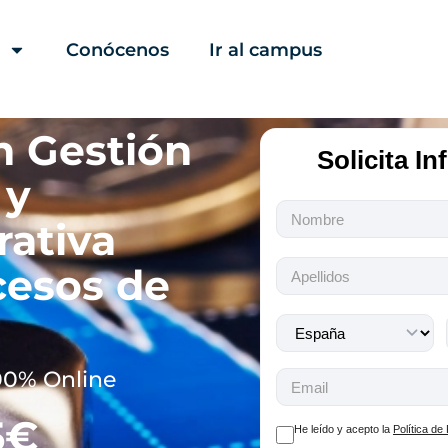
Conócenos
Ir al campus
n Gestión
Solicita I
 y
Todos
rativa
los
campos
cesos de
son
obligatorios.
00% Online
5€
He leído y acepto la
Política de