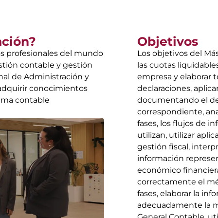
ación?
Objetivos
los profesionales del mundo
Los objetivos del Más
stión contable y gestión
las cuotas liquidabl
onal de Administración y
empresa y elaborar 
 adquirir conocimientos
declaraciones, aplic
tema contable
documentando el desar
correspondiente, anal
fases, los flujos de
utilizan, utilizar apl
gestión fiscal, inter
información represen
económico financiera
correctamente el mé
fases, elaborar la in
adecuadamente la me
General Contable, uti