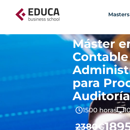
Masters
Máster e
Contable
Administ
para Pro
Auditoría
1500 horas
1
189
2380€