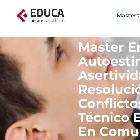
Masters
Master E
Autoesti
Asertivid
Resoluci
Conflicto
Técnico 
En Comu