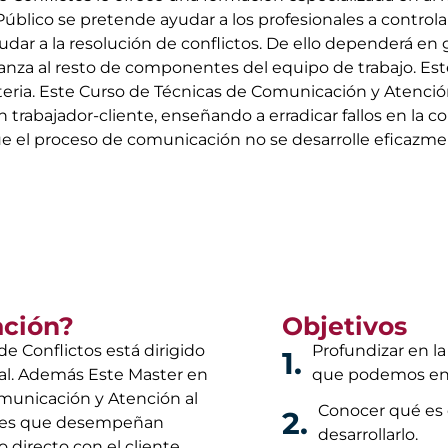
Público se pretende ayudar a los profesionales a contro
udar a la resolución de conflictos. De ello dependerá en
ianza al resto de componentes del equipo de trabajo. Es
teria. Este Curso de Técnicas de Comunicación y Atención
ión trabajador-cliente, enseñando a erradicar fallos en l
 el proceso de comunicación no se desarrolle eficazmen
ación?
Objetivos
e Conflictos está dirigido
Profundizar en la
1.
nal. Además Este Master en
que podemos en
omunicación y Atención al
Conocer qué es e
2.
iones que desempeñan
desarrollarlo.
 directo con el cliente.