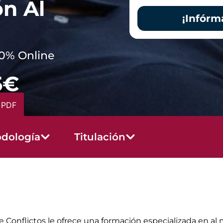
ón Al
¡Infórm
0% Online
5€
 PDF
dología
Titulación
 Conflictos le ofrece una formación especializada en al 