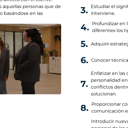
as aquellas personas que de
Estudiar el sign
3.
jo basándose en las
interviene.
Profundizar en 
4.
diferentes los 
5.
Adquirir estrate
6.
Conocer técnica
Enfatizar en las
personalidad enc
7.
conflictos dent
solucionan.
Proporcionar co
8.
comunicación ef
Introducir nuev