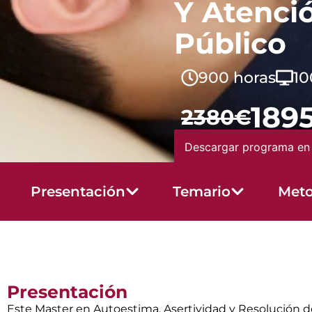
Y Atenci
Público
900 horas
10
189
2380€
Descargar programa en
Presentación
Temario
Meto
Presentación
Este Master en Autoestima, Asertividad y Resolución de