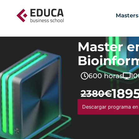
Masters
Master e
Bioinfor
600 horas
10
189
2380€
Descargar programa en