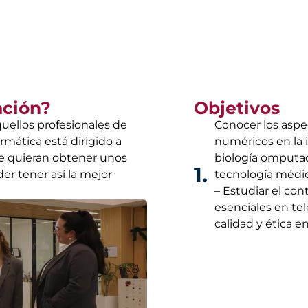
ación?
Objetivos
quellos profesionales de
Conocer los aspe
mática está dirigido a
numéricos en la i
ue quieran obtener unos
biología omputac
1.
er tener así la mejor
tecnología médic
– Estudiar el con
esenciales en tel
calidad y ética 