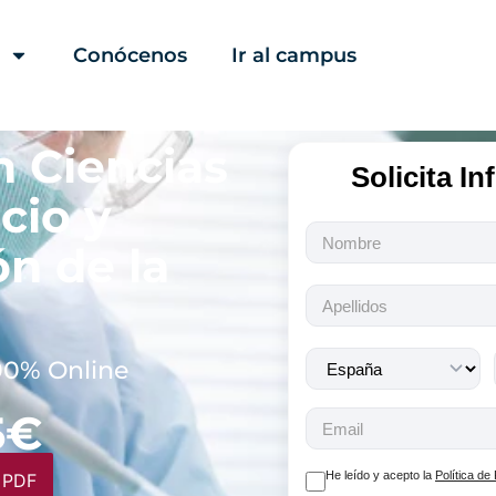
Conócenos
Ir al campus
n Ciencias
Solicita I
icio y
Todos
n de la
los
campos
son
obligatorios.
00% Online
5€
He leído y acepto la
Política de
 PDF