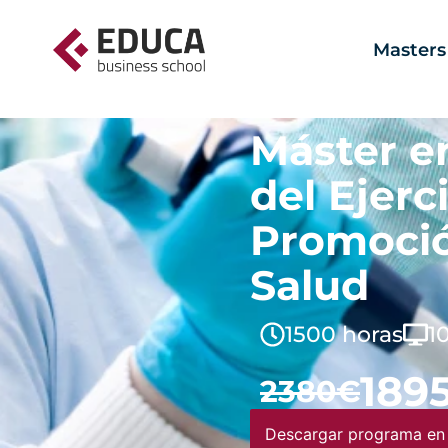
Masters
Máster e
del Ejerc
Promoció
Salud
1500 horas
1
189
2380€
Descargar programa en