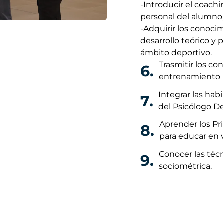
-Introducir el coach
personal del alumno,
-Adquirir los conoci
desarrollo teórico y 
ámbito deportivo.
Trasmitir los co
6.
entrenamiento p
Integrar las hab
7.
del Psicólogo De
Aprender los Pr
8.
para educar en va
Conocer las técn
9.
sociométrica.