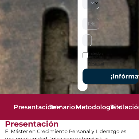
He leído y
acepto la
Política de
Privacidad
¡Infórma
Presentación
Temario
Metodología
Titulaci
Presentación
El Máster en Crecimiento Personal y Liderazgo es
una oportunidad única para potenciar tus