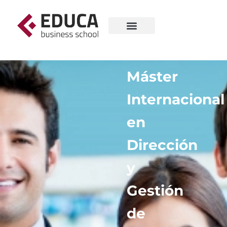
Máster
Internacional
en
Dirección
y
Gestión
de