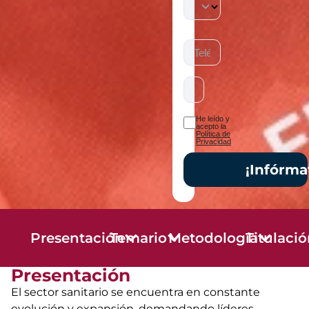
He leído y
acepto la
Política de
Privacidad
¡Infórma
Presentación
Temario
Metodología
Titulaci
Presentación
El sector sanitario se encuentra en constante
evolución y expansión, demandando líderes