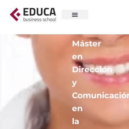
Máster
en
Dirección
y
Comunicació
en
la