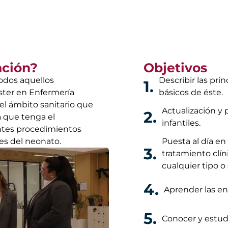
ación?
Objetivos
todos aquellos
Describir las pri
1.
ster en Enfermería
básicos de éste.
 el ámbito sanitario que
Actualización y
2.
a que tenga el
infantiles.
entes procedimientos
es del neonato.
Puesta al día en 
3.
tratamiento clín
cualquier tipo o
4.
Aprender las en
5.
Conocer y estudi