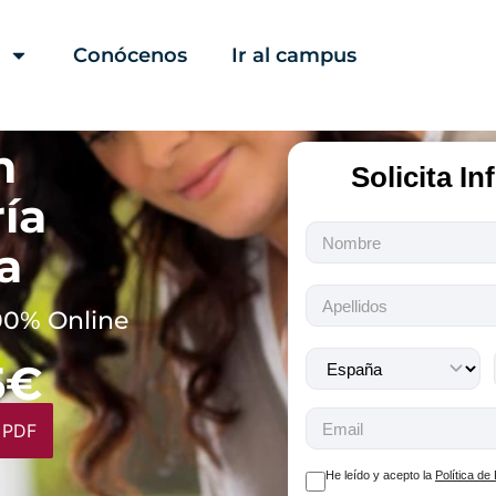
Conócenos
Ir al campus
n
Solicita I
ía
Todos
a
los
campos
son
00% Online
obligatorios.
5€
 PDF
He leído y acepto la
Política de