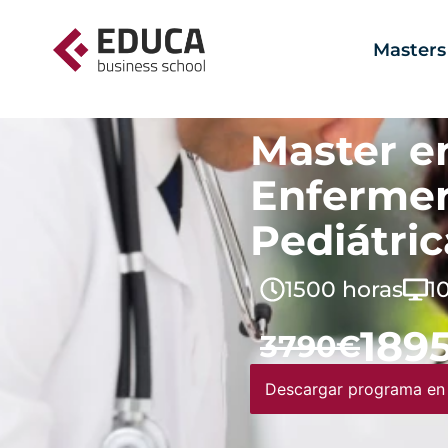
Masters
Master e
Enfermer
Pediátric
1500 horas
1
189
3790€
Descargar programa en