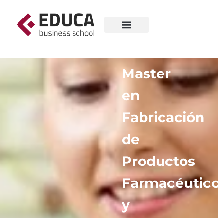
Master
en
Fabricación
de
Productos
Farmacéutic
y