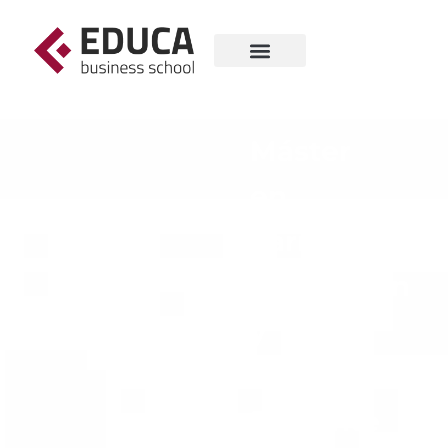
Máster
en
Farmacología
Innovación
y
Uso
Eficiente