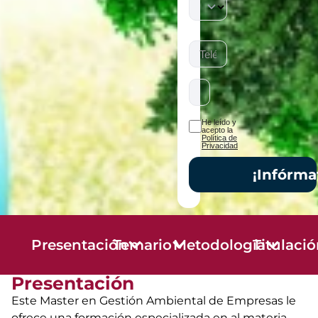
He leído y
acepto la
Política de
Privacidad
¡Infórma
Presentación
Temario
Metodología
Titulaci
Presentación
Este Master en Gestión Ambiental de Empresas le
ofrece una formación especializada en al materia.