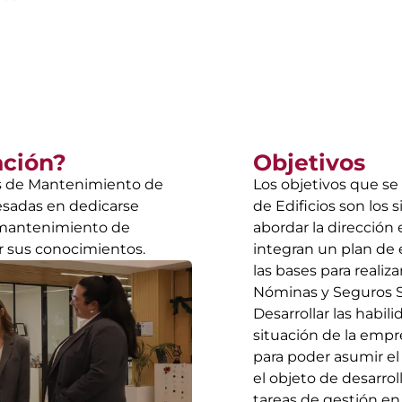
ación?
Objetivos
s de Mantenimiento de
Los objetivos que s
resadas en dedicarse
de Edificios son los 
e mantenimiento de
abordar la dirección
ar sus conocimientos.
integran un plan de e
las bases para realiz
Nóminas y Seguros Soc
Desarrollar las habili
situación de la empre
para poder asumir el 
el objeto de desarrol
tareas de gestión en 