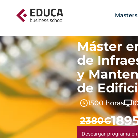
Masters
Máster e
de Infrae
y Manten
de Edific
1500 horas
1
189
2380€
Descargar programa en