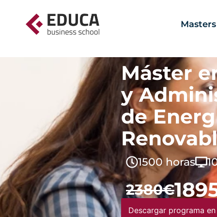
Masters
Máster e
y Admini
de Energ
Renovabl
1500 horas
1
189
2380€
Descargar programa en