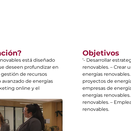
ación?
Objetivos
enovables está diseñado
‘- Desarrollar estrat
que deseen profundizar en
renovables. – Crear 
la gestión de recursos
energías renovables
o avanzado de energías
proyectos de energía
eting online y el
empresas de energía
energías renovables. 
renovables. – Emple
renovables.