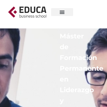
Máster
de
Formación
Permanente
en
Liderazgo
y