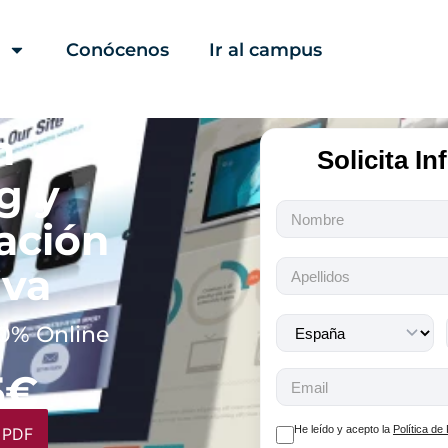
Conócenos
Ir al campus
n
Solicita I
g y
Todos
ación
los
campos
iva
son
obligatorios.
0% Online
5€
He leído y acepto la
Política de
 PDF