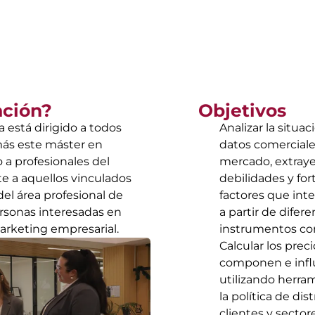
ación?
Objetivos
 está dirigido a todos
Analizar la situa
más este máster en
datos comerciales
 a profesionales del
mercado, extraye
 a aquellos vinculados
debilidades y for
el área profesional de
factores que int
ersonas interesadas en
a partir de difer
arketing empresarial.
instrumentos co
Calcular los prec
componen e influ
utilizando herram
la política de di
clientes y sectore