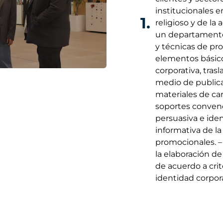
institucionales e
1.
religioso y de la 
un departamento 
y técnicas de pro
elementos básicos
corporativa, tras
medio de publicac
materiales de ca
soportes convenc
persuasiva e iden
informativa de la
promocionales. –
la elaboración de
de acuerdo a cri
identidad corpora