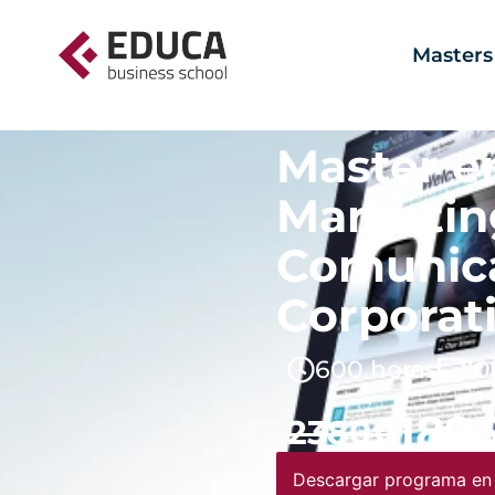
Masters
Master e
Marketin
Comunic
Corporat
600 horas
10
189
2380€
Descargar programa en