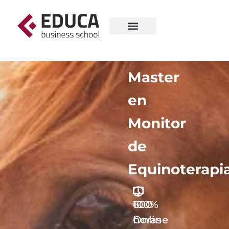
Master
en
Monitor
de
Equinoterapi
600
100%
horas
Online