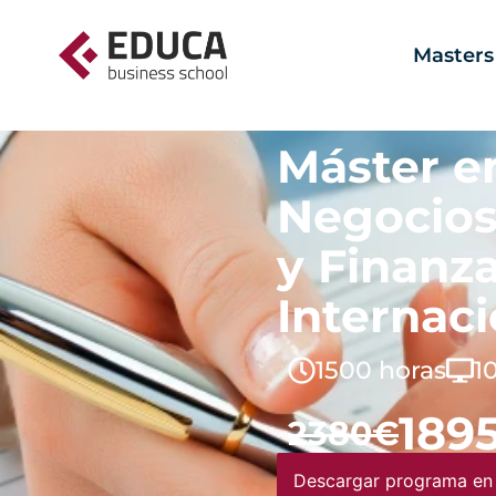
Masters
Máster e
Negocios
y Finanz
Internac
1500 horas
1
189
2380€
Descargar programa en