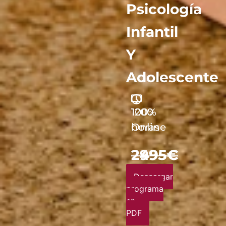
Psicología
Infantil
Y
Adolescente
1200
100%
horas
Online
2995€
2495€
Descargar
programa
en
PDF