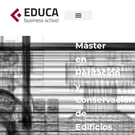
Máster
en
Peritación
y
Conservación
de
Edificios