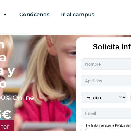
Conócenos
Ir al campus
n
Solicita I
a
Todos
a y
los
campos
lo
son
obligatorios.
00% Online
5€
He leído y acepto la
Política de
 PDF