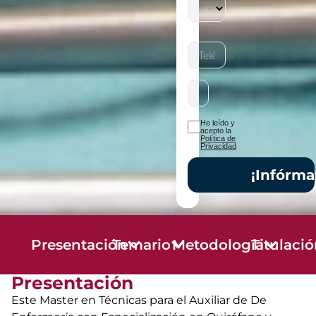
He leído y
acepto la
Política de
Privacidad
¡Infórma
Presentación
Temario
Metodología
Titulaci
Presentación
Este Master en Técnicas para el Auxiliar de De