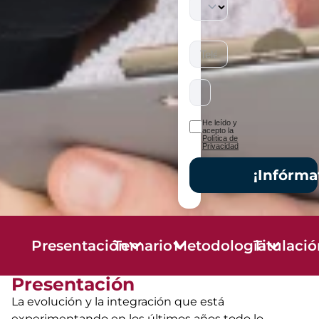
He leído y
acepto la
Política de
Privacidad
¡Infórma
Presentación
Temario
Metodología
Titulaci
Presentación
La evolución y la integración que está
experimentando en los últimos años todo lo