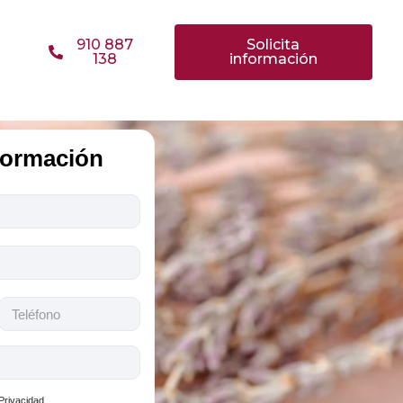
910 887
Solicita
138
información
nformación
 Privacidad