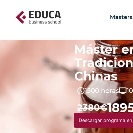
Masters
Máster e
Tradicion
Chinas
1500 horas
1
189
2380€
Descargar programa en