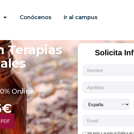
Conócenos
Ir al campus
n Terapias
Solicita I
ales
Todos
los
campos
son
00% Online
obligatorios.
5€
 PDF
He leído y acepto la
Política de