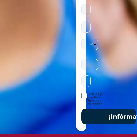
Todos
los
campos
son
obligatorios.
He leído y
acepto la
Política de
Privacidad
¡Infórma