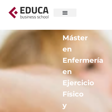
Máster
en
Enfermería
en
Ejercicio
Físico
y