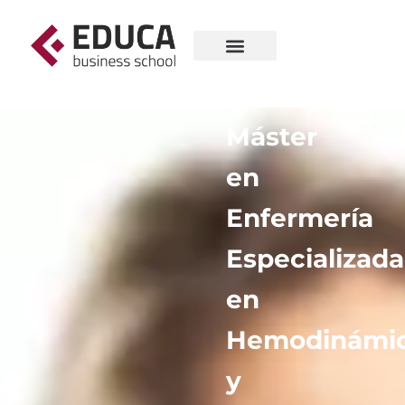
Máster
en
Enfermería
Especializada
en
Hemodinámi
y