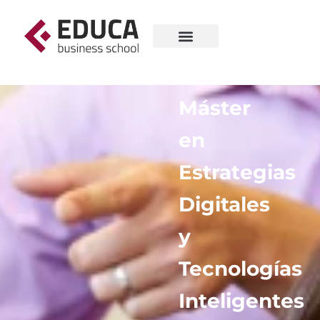
Máster
en
Estrategias
Digitales
y
Tecnologías
Inteligentes