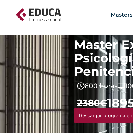
Masters
Master E
Psicologí
Penitenci
600 horas
10
189
2380€
Descargar programa en