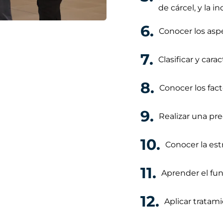
de cárcel, y la 
6.
Conocer los asp
7.
Clasificar y carac
8.
Conocer los fact
9.
Realizar una pre
10.
Conocer la est
11.
Aprender el fun
12.
Aplicar tratam