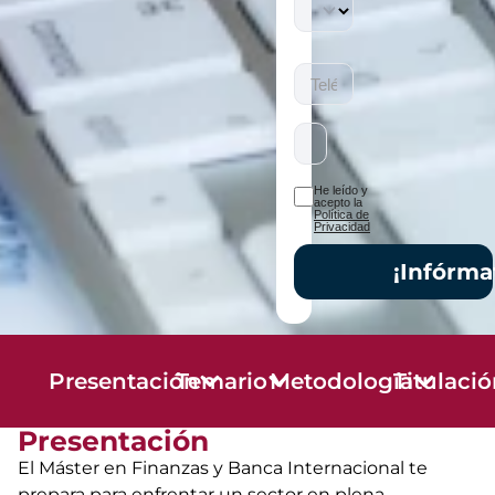
He leído y
acepto la
Política de
Privacidad
¡Infórma
Presentación
Temario
Metodología
Titulaci
Presentación
El Máster en Finanzas y Banca Internacional te
prepara para enfrentar un sector en plena