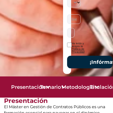
He leído y
acepto la
Política de
Privacidad
¡Infórma
Presentación
Temario
Metodología
Titulaci
Presentación
El Máster en Gestión de Contratos Públicos es una
formación esencial para navegar en el dinámico