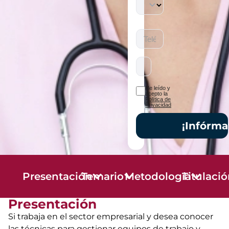
He leído y
acepto la
Política de
Privacidad
¡Infórma
Presentación
Temario
Metodología
Titulaci
Presentación
Si trabaja en el sector empresarial y desea conocer
las técnicas para gestionar equipos de trabajo y