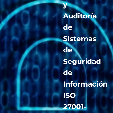
y
Auditoría
de
Sistemas
de
Seguridad
de
Información
ISO
27001-