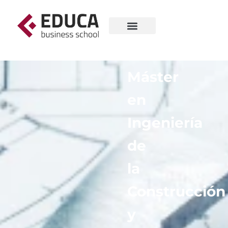
Máster
en
Ingeniería
de
la
Construcción
y