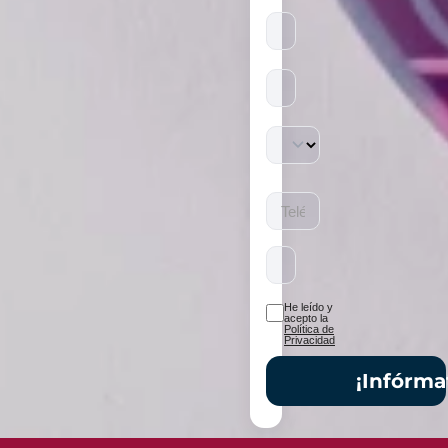
Todos
los
campos
son
obligatorios.
He leído y
acepto la
Política de
Privacidad
¡Infórma