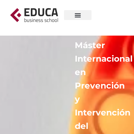
Máster
Internacional
en
Prevención
y
Intervención
del