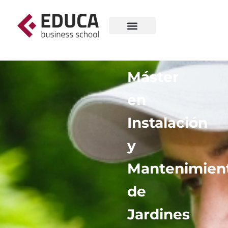
Máster
en
Instalación
y
Mantenimien
de
Jardines