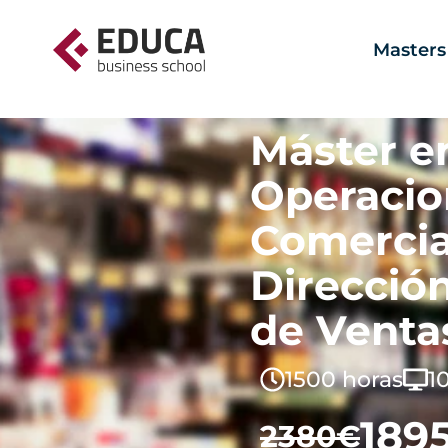
Masters
Máster e
Operacio
Comercia
Dirección
de Venta
1500 horas
1
189
2380€