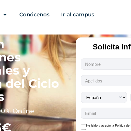
Conócenos
Ir al campus
n
Solicita I
nes
Todos
les y
los
campos
 del Ciclo
son
obligatorios.
s
00% Online
5€
He leído y acepto la
Política de