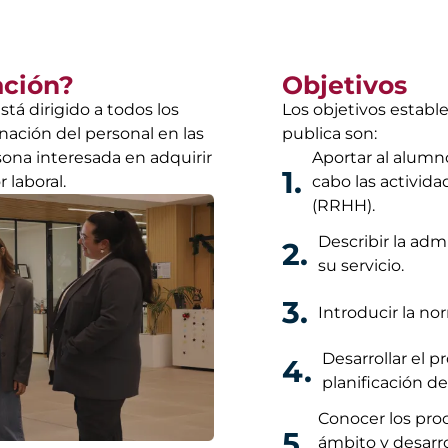
ación?
Objetivos
tá dirigido a todos los
Los objetivos establ
nación del personal en las
publica son:
sona interesada en adquirir
Aportar al alumno
1.
 laboral.
cabo las activi
(RRHH).
Describir la adm
2.
su servicio.
3.
Introducir la no
Desarrollar el p
4.
planificación de 
Conocer los proc
5.
ámbito y desarr