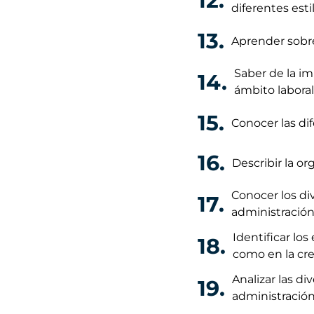
12.
diferentes est
13.
Aprender sobre
Saber de la im
14.
ámbito laboral
15.
Conocer las dif
16.
Describir la or
Conocer los di
17.
administración
Identificar lo
18.
como en la cre
Analizar las di
19.
administración