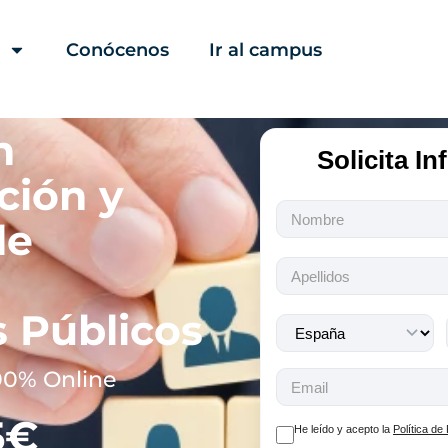
Conócenos
Ir al campus
n
Solicita I
ción y
Todos
de
los
campos
son
obligatorios.
 Públicos
00% Online
5€
He leído y acepto la
Política de