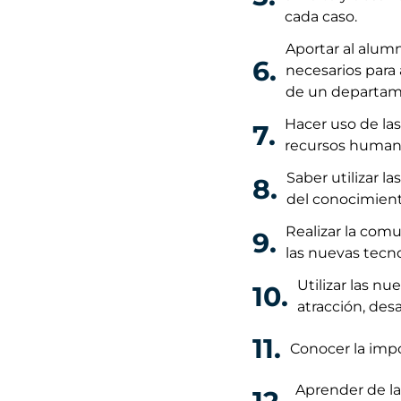
cada caso.
Aportar al alum
6.
necesarios para 
de un departam
Hacer uso de la
7.
recursos human
Saber utilizar l
8.
del conocimient
Realizar la comu
9.
las nuevas tecno
Utilizar las n
10.
atracción, desa
11.
Conocer la impo
Aprender de la