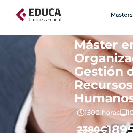
Masters
Máster e
Organiza
Gestión 
Recursos
Humanos
1500 horas
1
189
2380€