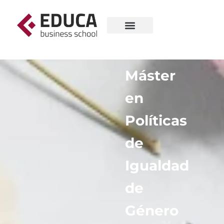
Máster
en
Políticas
de
Igualdad
de
Género