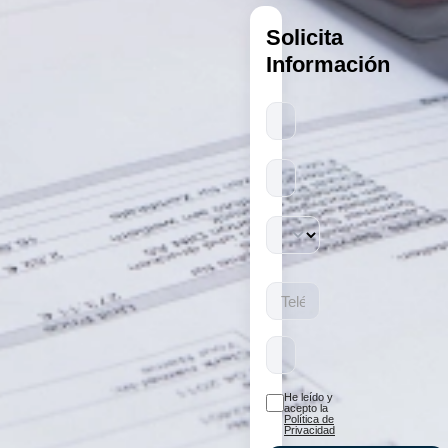
Solicita
Información
Todos
los
campos
son
obligatorios.
He leído y
acepto la
Política de
Privacidad